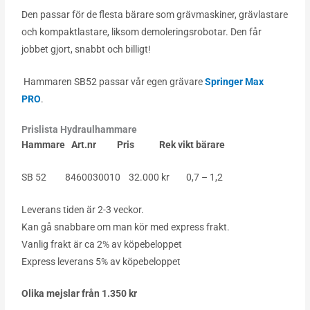
Den passar för de flesta bärare som grävmaskiner, grävlastare
och kompaktlastare, liksom demoleringsrobotar. Den får
jobbet gjort, snabbt och billigt!
Hammaren SB52 passar vår egen grävare
Springer Max
PRO
.
Prislista Hydraulhammare
Hammare Art.nr Pris Rek vikt bärare
SB 52 8460030010 32.000 kr 0,7 – 1,2
Leverans tiden är 2-3 veckor.
Kan gå snabbare om man kör med express frakt.
Vanlig frakt är ca 2% av köpebeloppet
Express leverans 5% av köpebeloppet
Olika mejslar från 1.350 kr