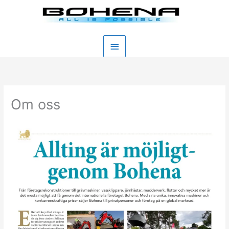
Hoppa
Huvudmeny
till
innehåll
Om oss