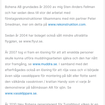
Bohena AB grundades år 2000 av mig Sten-Anders Fellman
och har sedan dess till stor del arbetat med
företagsrekonstruktioner tillsammans med min partner Peter
Smedman, mer om detta på
www.rekonstruktion.com
.
Sedan år 2004 har bolaget också sålt mindre ultralätta
flygplan, se www.flyul.se.
År 2007 tog vi fram en lösning för att att enskilda personer
skulle kunna utföra muddringsarbeten själva och den har nått
stor framgång, se
www.muddra.se
. I samband med det
efterfrågades också en lösning för att röja vass och vi började
även sälja vassklippare för montering på båt eller flotte samt
den välkända vasskniven / krattan Handy som vi varje år
demonstrerar på båtmässan Allt för sjön. Se
www.vassklippare.se
.
År 2010 blev Bohena generalagent för Turn@bout vilken är en