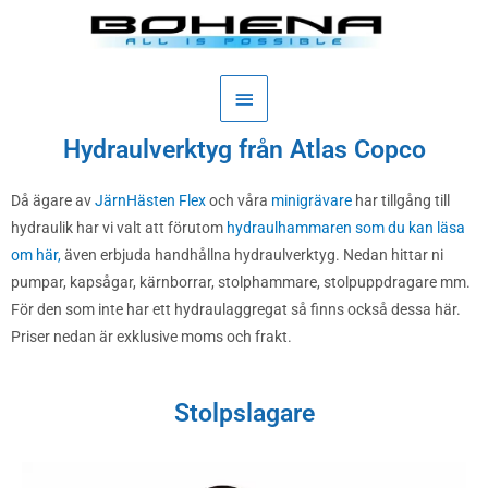
Hoppa
Huvudmeny
till
innehåll
Hydraulverktyg från Atlas Copco
Då ägare av
JärnHästen Flex
och våra
minigrävare
har tillgång till
hydraulik har vi valt att förutom
hydraulhammaren som du kan läsa
om här,
även erbjuda handhållna hydraulverktyg. Nedan hittar ni
pumpar, kapsågar, kärnborrar, stolphammare, stolpuppdragare mm.
För den som inte har ett hydraulaggregat så finns också dessa här.
Priser nedan är exklusive moms och frakt.
Stolpslagare