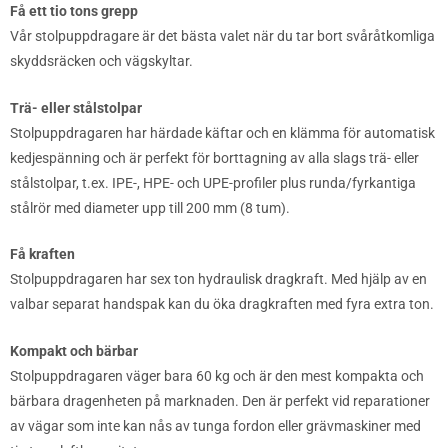
Få ett tio tons grepp
Vår stolpuppdragare är det bästa valet när du tar bort svåråtkomliga
skyddsräcken och vägskyltar.
Trä- eller stålstolpar
Stolpuppdragaren har härdade käftar och en klämma för automatisk
kedjespänning och är perfekt för borttagning av alla slags trä- eller
stålstolpar, t.ex. IPE-, HPE- och UPE-profiler plus runda/fyrkantiga
stålrör med diameter upp till 200 mm (8 tum).
Få kraften
Stolpuppdragaren har sex ton hydraulisk dragkraft. Med hjälp av en
valbar separat handspak kan du öka dragkraften med fyra extra ton.
Kompakt och bärbar
Stolpuppdragaren väger bara 60 kg och är den mest kompakta och
bärbara dragenheten på marknaden. Den är perfekt vid reparationer
av vägar som inte kan nås av tunga fordon eller grävmaskiner med