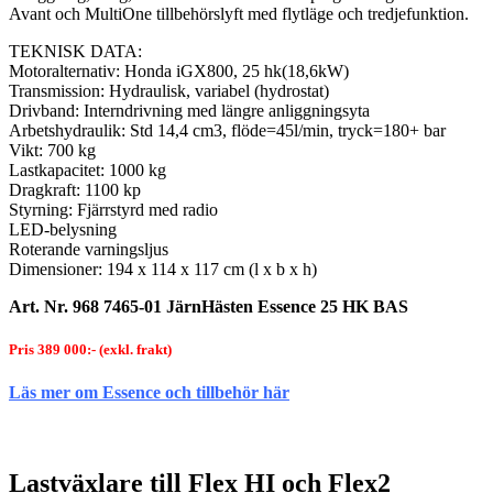
Avant och MultiOne tillbehörslyft med flytläge och tredjefunktion.
TEKNISK DATA:
Motoralternativ: Honda iGX800, 25 hk(18,6kW)
Transmission: Hydraulisk, variabel (hydrostat)
Drivband: Interndrivning med längre anliggningsyta
Arbetshydraulik: Std 14,4 cm3, flöde=45l/min, tryck=180+ bar
Vikt: 700 kg
Lastkapacitet: 1000 kg
Dragkraft: 1100 kp
Styrning: Fjärrstyrd med radio
LED-belysning
Roterande varningsljus
Dimensioner: 194 x 114 x 117 cm (l x b x h)
Art. Nr. 968 7465-01 JärnHästen Essence 25 HK
BAS
Pris 389 000:- (exkl. frakt)
Läs mer om Essence och tillbehör här
Lastväxlare till Flex HI och Flex2