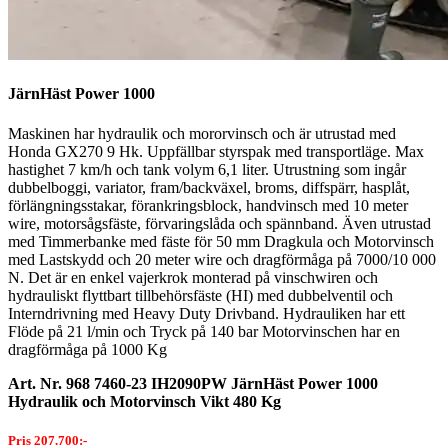
JärnHäst Power 1000
Maskinen har hydraulik och mororvinsch och är utrustad med
Honda GX270 9 Hk. Uppfällbar styrspak med transportläge. Max
hastighet 7 km/h och tank volym 6,1 liter. Utrustning som ingår
dubbelboggi, variator, fram/backväxel, broms, diffspärr, hasplåt,
förlängningsstakar, förankringsblock, handvinsch med 10 meter
wire, motorsågsfäste, förvaringslåda och spännband. Även utrustad
med Timmerbanke med fäste för 50 mm Dragkula och Motorvinsch
med Lastskydd och 20 meter wire och dragförmåga på 7000/10 000
N. Det är en enkel vajerkrok monterad på vinschwiren och
hydrauliskt flyttbart tillbehörsfäste (HI) med dubbelventil och
Interndrivning med Heavy Duty Drivband. Hydrauliken har ett
Flöde på 21 l/min och Tryck på 140 bar Motorvinschen har en
dragförmåga på 1000 Kg
Art. Nr. 968 7460-23 IH2090PW JärnHäst Power 1000
Hydraulik och Motorvinsch Vikt 480 Kg
Pris 207.700:-