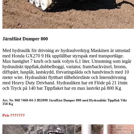
JärnHäst Dumper 800
Med hydraulik för drivning av hydraulverktyg Maskinen är utrustad
med Honda GX270 9 Hk uppfällbar styrspak med transportläge.
Max hastighet 7 km/h och tank volym 6,1 liter. Utrustning som ingår
hydrauliskt tippflak,dubbelboggi, variator, fram/backväxel, broms,
diffspärr, hasplåt, lastskydd, förvaringslåda och handvinsch med 10
meter wire. Hydrauliskt flyttbart tillbehörsfäste och Interndrivning
med Heavy Duty Drivband. Hydrauliken har ett Flöde på 21 l/min
och Tryck på 140 bar Tippflaket har en max lastvikt på 800 Kg
Art. Nr. 968 7460-04-3 IH2090 JärnHäst Dumper 800 med Hydrauliskt Tippflak Vikt
350 Kg
Pris ???????