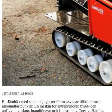
JärnHästen Essence
En Järnhäst med stora möjligheter för massvis av tillbehör med
allroundfästpunkter. En maskin för entreprenörer, bygg- och
anläggning, skog, brandförsvar och landscaping företag. Har bla.