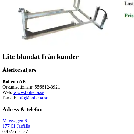
Lite blandat från kunder
Återförsäljare
Bohena AB
Organisationsnr: 556612-8921
Web:
www.bohena.se
E-mail:
info@bohena.se
Adress & telefon
Marsvägen 6
177 61 Järfälla
0702-612127